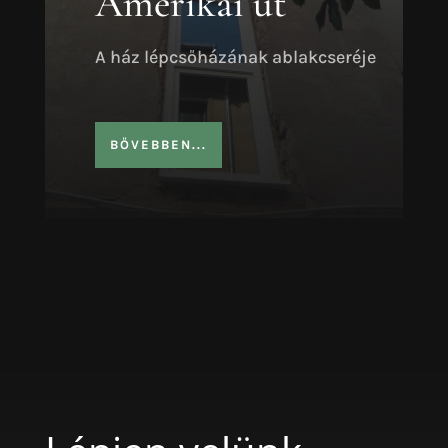
Amerikai út
A ház lépcsőházának ablakcseréje
BŐVEBBEN...