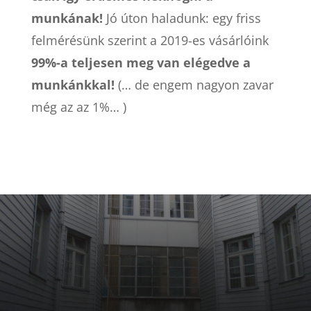
munkának!
Jó úton haladunk: egy friss
felmérésünk szerint a 2019-es vásárlóink
99%-a teljesen meg van elégedve a
munkánkkal!
(… de engem nagyon zavar
még az az 1%… )