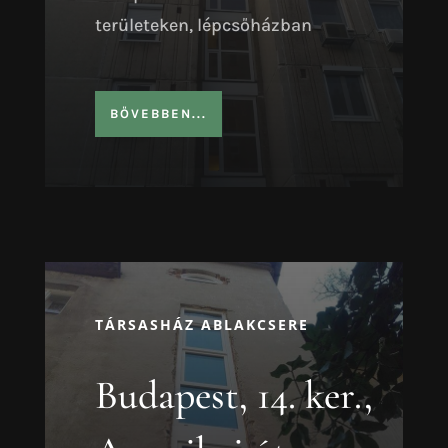
területeken, lépcsőházban
BŐVEBBEN...
TÁRSASHÁZ ABLAKCSERE
Budapest, 14. ker.,