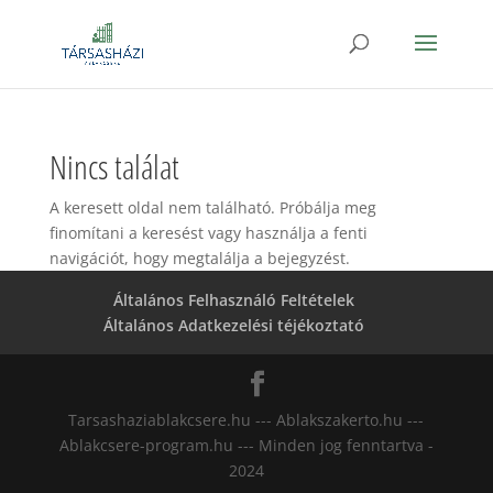
Nincs találat
A keresett oldal nem található. Próbálja meg
finomítani a keresést vagy használja a fenti
navigációt, hogy megtalálja a bejegyzést.
Általános Felhasználó Feltételek
Általános Adatkezelési téjékoztató
Tarsashaziablakcsere.hu --- Ablakszakerto.hu ---
Ablakcsere-program.hu --- Minden jog fenntartva -
2024